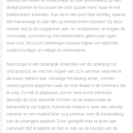
beeldschermwerk te onderbreken en dan afwisselend op een
drietal punten te focussen die zich tussen hem/ haar en het
beeldscherm bevinden. Dus eerst een punt heel dichtbij, daarna
één halverwege en dan één op beeldscherm-afstand. Op deze
manier laat je de oogspieren aan- en ontspannen, en krijgen de
vermoeide, constant op het beeldscherm gefocuste ogen,
even rust. Dit soort oefeningen kunnen helpen om klachten
zoals hoofdpijn en nekpijn te verminderen.
Neurologie is een belangrijk onderdeel van de opleiding tot
chiropractor, en met het volgen van zo’n seminar verbreed ik
die basis telkens wat. Vanwege het belang ervan, vormen
neurologische aspecten vaak de rode draad in de seminars die
ik volg. Zo heb ik afgelopen zomer twee korte seminars
gevolgd die zich specifiek richtten op de diagnostiek en
behandeling van baby’s. Komende maand is weer een vervolg-
seminar en een maand later nog seminar over de behandeling
van de zwangere patiënte. Door geregeld mee te doen aan
seminars blijf ik bijleren en ben ik ook op de hoogte van de